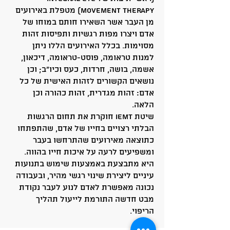
Movement Therapy) מטפלת באירועים
מן העבר אשר השאירו חותם במוחו של
אדם ויצרו מפות רגשיות ותפיסות זהות
מסוימות. בכלל האירועים הללו ניתן
למנות טראומה, פוסט-טראומה, דיכאון,
אשמה, בושה, חרדות, כעס וכיו"ב; וכן
נושאים הקשורים לזהות האישית של כל
אדם: זהות מגדרית, זהות כהורה וכן
הלאה.
שיטת IEMT חוקרת את תחום הרגשות
הבלתי רצויים בחייו של אדם, שהתפתחו
כתוצאה מאירועים שהתרחשו בעבר
ומשפיעים לרעה על איכות חייו בהווה.
היא מתבצעת באמצעות שימוש בתנועות
עיניים ליצירת שינוי רגשי מהיר, ובעבודה
נכונה מאפשרת לאדם לנוע לעבר נקודת
מבט חדשה התורמת לייעול תהליך
הריפוי.